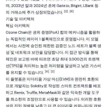
며, 2023년 말과 2024년 초에 Gate.io,
Bitget
,
LBank
등
[2]
[6]
의 거래소에 추가 상장되었습니다.
기술 및 아키텍처
핵심 아키텍처
Ozone Chain은
권위 증명(PoA)
합의 메커니즘을 활용하
는 독립적인
레이어 1
블록체인
으로 운영됩니다. 이 모델
에서는 사전에 승인된 제한된 검증인
노드
세트가 블록 생
성 및 네트워크 보안을 담당합니다. 이 접근 방식을 통해
체인은 보고된 바에 따르면 초당 최대 3,000건의 트랜잭
션(TPS)을 처리하는 높은 처리량을 달성하고 낮은 가스비
[6]
[2]
를 유지할 수 있습니다.
이 플랫폼은
이더리움 가상 머신(EVM)
과 완전히 호환되
므로 개발자는
Solidity
로 작성된
스마트 컨트랙트
를 배포
하고 Remix, Truffle,
MetaMask
와 같은 익숙한 개발 도구
를 최소한의 조정만으로 사용할 수 있습니다. 이러한 호환
성은 진입 장벽을 낮추고 더 큰
이더리움
커뮤니티의 개발