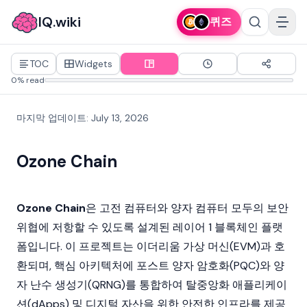
IQ.wiki
퀴즈
TOC
Widgets
0% read
마지막 업데이트
:
July 13, 2026
Ozone Chain
Ozone Chain
은 고전 컴퓨터와 양자 컴퓨터 모두의 보안
위협에 저항할 수 있도록 설계된
레이어 1
블록체인
플랫
폼입니다. 이 프로젝트는
이더리움 가상 머신(EVM)
과 호
환되며, 핵심 아키텍처에 포스트 양자 암호화(PQC)와 양
자 난수 생성기(QRNG)를 통합하여
탈중앙화 애플리케이
션(dApps)
및 디지털 자산을 위한 안전한 인프라를 제공