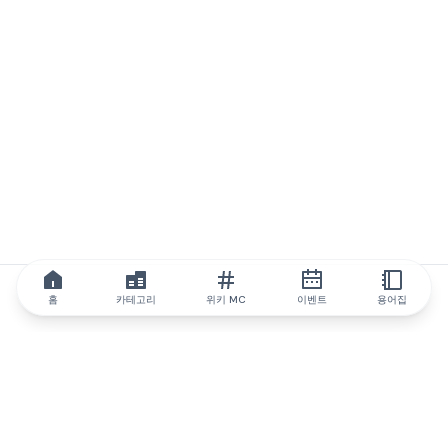
홈
카테고리
위키 MC
이벤트
용어집
IQ.wiki
IQ.wiki - 블록체인 지식과 교육 분야의 세계 최고 권위. Brainfund
그룹의 일원입니다.
@iqwiki
@IQofficial
@IQ.wiki