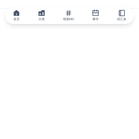
首页
分类
维基MC
事件
词汇表
IQ.wiki
IQ.wiki - 区块链知识与教育领域的全球领先权威。Brainfund 集团
的一部分。
@iqwiki
@IQofficial
@IQ.wiki
与IQ.wiki合作
我们的业务发展团队已准备好讨论合作和整合机会以及战略合作伙
伴关系咨询。
通过电子邮件联系
通过 Telegram 留言
订阅我们的新闻简报
IQ 生态系统报告将让您时刻掌握IQ的所有更新