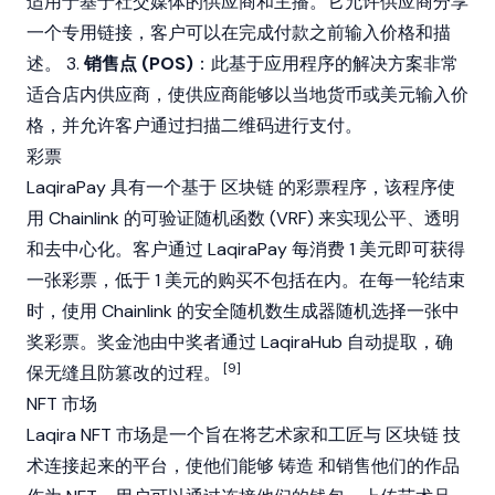
适用于基于社交媒体的供应商和主播。它允许供应商分享
一个专用链接，客户可以在完成付款之前输入价格和描
述。 3.
销售点 (POS)
：此基于应用程序的解决方案非常
适合店内供应商，使供应商能够以当地货币或美元输入价
格，并允许客户通过扫描二维码进行支付。
彩票
LaqiraPay 具有一个基于
区块链
的彩票程序，该程序使
用
Chainlink
的可验证随机函数 (VRF) 来实现公平、透明
和去中心化。客户通过 LaqiraPay 每消费 1 美元即可获得
一张彩票，低于 1 美元的购买不包括在内。在每一轮结束
时，使用
Chainlink
的安全随机数生成器随机选择一张中
奖彩票。奖金池由中奖者通过 LaqiraHub 自动提取，确
[9]
保无缝且防篡改的过程。
NFT 市场
Laqira
NFT
市场是一个旨在将艺术家和工匠与
区块链
技
术连接起来的平台，使他们能够
铸造
和销售他们的作品