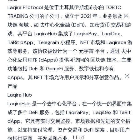
Laqira Protocol 是位于土耳其伊斯坦布尔的 TOBTC
TRADING 公司的子公司，成立于 2021 年，业务涉及
区
块链
领域，如
去中心化金融 (DeFi)
、
加密货币
交易和游
戏。其平台 LaqiraHub 集成了 LaqiraPay、LaqiDex、
TaBit
dApp
、Telegram 小程序、
NFT
市场和 Laqirace 游
戏等服务。该协议被设计为一个
元宇宙
平台，通过
去中
心化应用程序 (dApps)
提供可访问的
区块链
技术。主要
功能包括
DeFi
和 GameFi 服务、数字钱包和专有
[2]
dApps
。其
NFT
市场允许用户展示和分享创意作品。
产品
Laqira Hub
LaqiraHub 是一个去中心化平台，在一个统一的界面中集
成了多个
DeFi
服务，包括 LaqiraPay、LaqiDex 和 TaBit
dApp
。它具有实时交易监控、市场数据和先进的安全措
施，以支持支付管理、资产交易和
DeFi
探索，目标用户
[1]
[7]
包括供应商、开发者和企业。