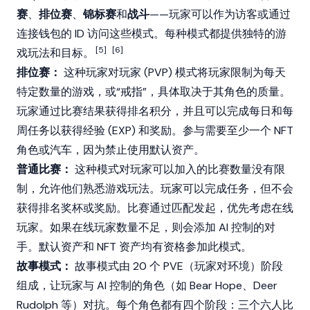
赛
、
排位赛
、
锦标赛
和
战斗
——玩家可以作为访客或通过
连接钱包的 ID 访问这些模式。每种模式都提供独特的游
[5]
[6]
戏玩法和目标。
排位赛：
这种玩家对玩家 (PVP) 模式将玩家限制为每天
特定数量的游戏，或“戒指”，具体取决于其角色的质量。
玩家通过比赛结果获得排名积分，并且可以完成每日和每
周任务以获得经验 (EXP) 和奖励。参与需要至少一个
NFT
角色或汽车，因为禁止使用默认资产。
普通比赛：
这种模式对玩家可以加入的比赛数量没有限
制，允许他们熟悉游戏玩法。玩家可以完成任务，但不会
获得排名奖杯或奖励。比赛通过匹配发起，优先考虑在线
玩家。如果在线玩家数量不足，则会添加 AI 控制的对
手。默认资产和
NFT
资产均有资格参加此模式。
故事模式：
故事模式由 20 个 PVE（玩家对环境）阶段
组成，让玩家与 AI 控制的角色（如 Bear Hope、Deer
Rudolph 等）对抗。每个角色都有四个阶段：三个六人比