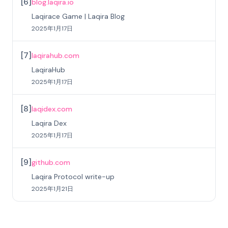
[
6
]
blog.laqira.io
Laqirace Game | Laqira Blog
2025年1月17日
[
7
]
laqirahub.com
LaqiraHub
2025年1月17日
[
8
]
laqidex.com
Laqira Dex
2025年1月17日
[
9
]
github.com
Laqira Protocol write-up
2025年1月21日