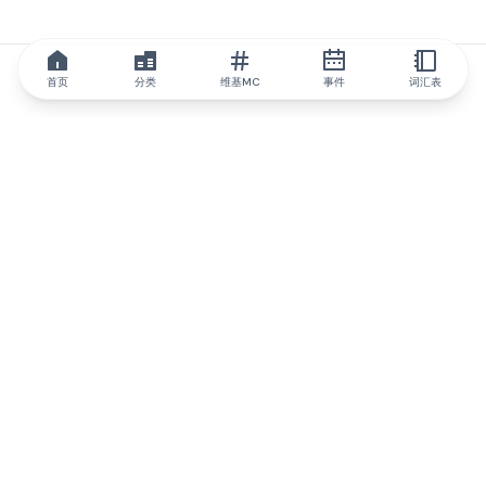
首页
分类
维基MC
事件
词汇表
IQ.wiki
IQ.wiki - 区块链知识与教育领域的全球领先权威。Brainfund 集团
的一部分。
@iqwiki
@IQofficial
@IQ.wiki
与IQ.wiki合作
我们的业务发展团队已准备好讨论合作和整合机会以及战略合作伙
伴关系咨询。
通过电子邮件联系
通过 Telegram 留言
订阅我们的新闻简报