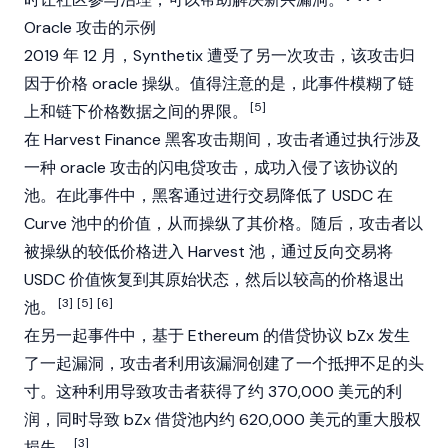
Oracle 攻击的示例
2019 年 12 月，
Synthetix
遭受了另一次攻击，该攻击归
因于价格 oracle 操纵。值得注意的是，此事件模糊了链
[5]
上和链下价格数据之间的界限。
在
Harvest Finance
黑客攻击期间，攻击者通过执行涉及
一种 oracle 攻击的闪电贷攻击，成功入侵了该协议的
池。在此事件中，黑客通过进行交易降低了
USDC
在
Curve 池中的价值，从而操纵了其价格。随后，攻击者以
被操纵的较低价格进入 Harvest 池，通过反向交易将
USDC 价值恢复到其原始状态，然后以较高的价格退出
[3]
[5]
[6]
池。
在另一起事件中，基于
Ethereum
的借贷协议
bZx
发生
了一起漏洞，攻击者利用该漏洞创建了一个抵押不足的头
寸。这种利用导致攻击者获得了约 370,000 美元的利
润，同时导致
bZx
借贷池内约 620,000 美元的重大股权
[3]
损失。