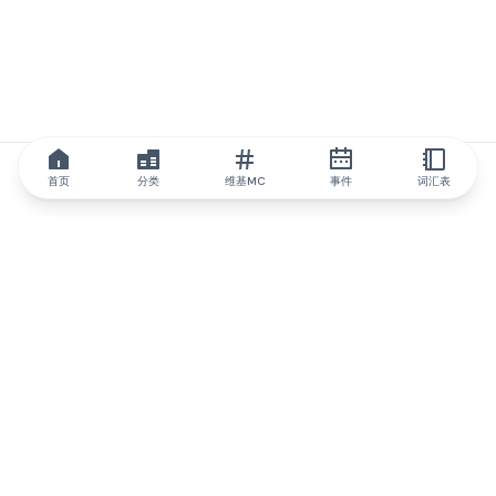
首页
分类
维基MC
事件
词汇表
IQ.wiki
IQ.wiki - 区块链知识与教育领域的全球领先权威。Brainfund 集团
的一部分。
@iqwiki
@IQofficial
@IQ.wiki
与IQ.wiki合作
我们的业务发展团队已准备好讨论合作和整合机会以及战略合作伙
伴关系咨询。
通过电子邮件联系
通过 Telegram 留言