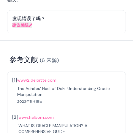
发现错误了吗？
建议编辑
参考文献
(
6
来源
)
[
1
]
www2.deloitte.com
The Achilles’ Heel of DeFi: Understanding Oracle
Manipulation
2023年8月18日
[
2
]
www.halborn.com
WHAT IS ORACLE MANIPULATION? A
COMPREHENSIVE GUIDE