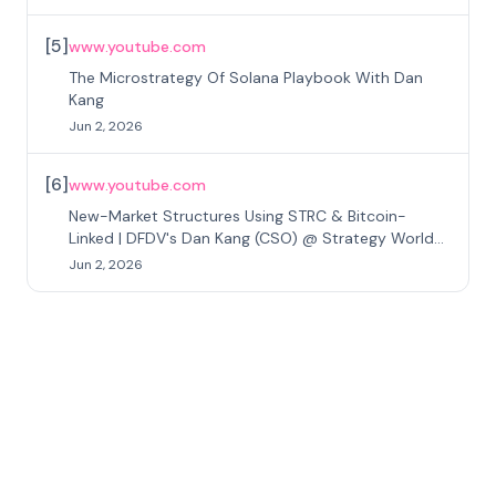
[
5
]
www.youtube.com
The Microstrategy Of Solana Playbook With Dan
Kang
Jun 2, 2026
[
6
]
www.youtube.com
New-Market Structures Using STRC & Bitcoin-
Linked | DFDV's Dan Kang (CSO) @ Strategy World
2026
Jun 2, 2026