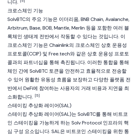
[5]
니다.
크로스체인 기능
SolvBTC의 주요 기능은
이더리움
,
BNB Chain
,
Avalanche
,
Arbitrum
,
Base
, BOB, Mantle, Merlin 등을 포함한 여러
블
록체인
생태계
전반
에서 작동할 수 있다는 것입니다. 이
크로스체인 기능은
Chainlink
의 크로스체인 상호 운용성
프로토콜(CCIP) 및 Free.tech와 같은 상호 운용성 프로토
콜과의 파트너십을 통해 촉진됩니다. 이러한 통합을 통해
체인 간에 SolvBTC 토큰을 안전하고 효율적으로 전송할
수 있어 원활한 유동성
흐름
을 보장하고 다양한 플랫폼
전
반
에서 DeFi에 참여하는 사용자의 거래 비용과 지연을 최
[5]
소화합니다.
스테이킹 추상화 레이어(SAL)
스테이킹
추상화 레이어(SAL)는 SolvBTC를 통해
비트코
인
스테이킹
을 가능하게 하는 Solv Protocol 인프라의 핵
심 구성 요소입니다. SAL은
비트코인
스테이킹
을 위한 통