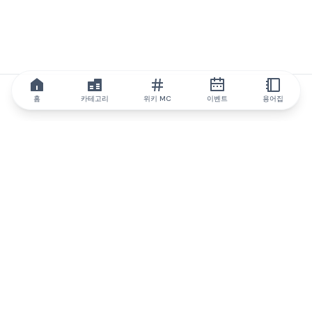
홈
카테고리
위키 MC
이벤트
용어집
IQ.wiki
IQ.wiki - 블록체인 지식과 교육 분야의 세계 최고 권위. Brainfund
그룹의 일원입니다.
@iqwiki
@IQofficial
@IQ.wiki
IQ.wiki와 파트너십을 맺으세요
당사 사업 개발팀은 협업 및 통합 기회는 물론 전략적 파트너십 문
의에 대해 논의할 준비가 되어 있습니다.
이메일로 문의하기
텔레그램으로 메시지 보내기