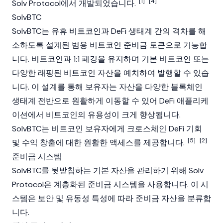
[1]
[4]
Solv Protocol
에서 개발되었습니다.
SolvBTC
SolvBTC는
유휴
비트코인
과
DeFi
생태계 간의 격차를 해
소하도록 설계된 범용
비트코인
준비금
토큰으로 기능합
니다.
비트코인
과 1:1 페깅을 유지하며 기본
비트코인
또는
다양한 래핑된
비트코인
자산을 예치하여 발행할 수 있습
니다. 이 설계를 통해 보유자는 자산을 다양한
블록체인
생태계
전반
으로 원활하게 이동할 수 있어 DeFi 애플리케
이션에서
비트코인
의 유용성이 크게 향상됩니다.
SolvBTC는
비트코인
보유자에게 크로스체인 DeFi 기회
[5]
[2]
및 수익 창출에 대한 원활한 액세스를 제공합니다.
준비금 시스템
SolvBTC를 뒷받침하는 기본 자산을 관리하기 위해 Solv
Protocol은 계층화된
준비금
시스템을 사용합니다. 이 시
스템은 보안 및 유동성 특성에 따라
준비금
자산을 분류합
니다.