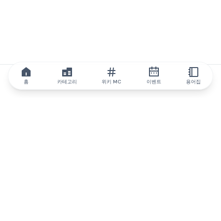
홈
카테고리
위키 MC
이벤트
용어집
IQ.wiki
IQ.wiki - 블록체인 지식과 교육 분야의 세계 최고 권위. Brainfund
그룹의 일원입니다.
@iqwiki
@IQofficial
@IQ.wiki
IQ.wiki와 파트너십을 맺으세요
당사 사업 개발팀은 협업 및 통합 기회는 물론 전략적 파트너십 문
의에 대해 논의할 준비가 되어 있습니다.
이메일로 문의하기
텔레그램으로 메시지 보내기