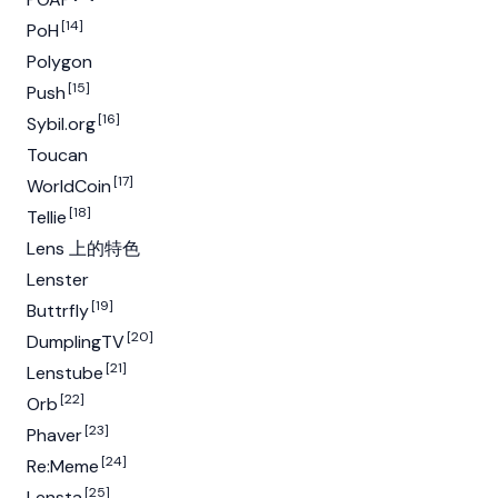
[14]
PoH
Polygon
[15]
Push
[16]
Sybil.org
Toucan
[17]
WorldCoin
[18]
Tellie
Lens 上的特色
Lenster
[19]
Buttrfly
[20]
DumplingTV
[21]
Lenstube
[22]
Orb
[23]
Phaver
[24]
Re:Meme
[25]
Lensta