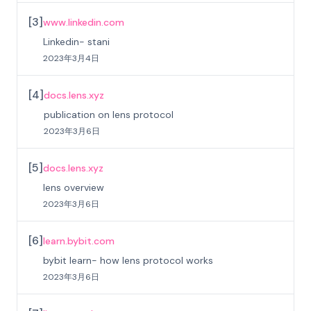
[
3
]
www.linkedin.com
Linkedin- stani
2023年3月4日
[
4
]
docs.lens.xyz
publication on lens protocol
2023年3月6日
[
5
]
docs.lens.xyz
lens overview
2023年3月6日
[
6
]
learn.bybit.com
bybit learn- how lens protocol works
2023年3月6日