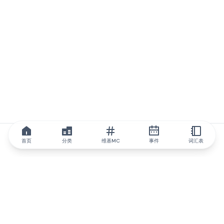
首页
分类
维基MC
事件
词汇表
IQ.wiki
IQ.wiki - 区块链知识与教育领域的全球领先权威。Brainfund 集团
的一部分。
@iqwiki
@IQofficial
@IQ.wiki