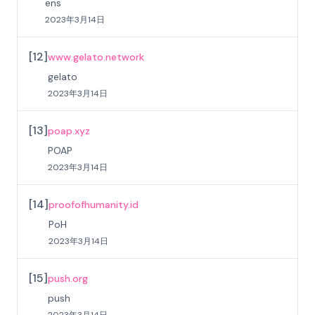
ens
2023年3月14日
[
12
]
www.gelato.network
gelato
2023年3月14日
[
13
]
poap.xyz
POAP
2023年3月14日
[
14
]
proofofhumanity.id
PoH
2023年3月14日
[
15
]
push.org
push