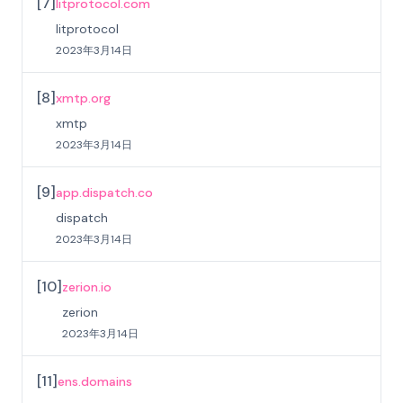
[
7
]
litprotocol.com
litprotocol
2023年3月14日
[
8
]
xmtp.org
xmtp
2023年3月14日
[
9
]
app.dispatch.co
dispatch
2023年3月14日
[
10
]
zerion.io
zerion
2023年3月14日
[
11
]
ens.domains