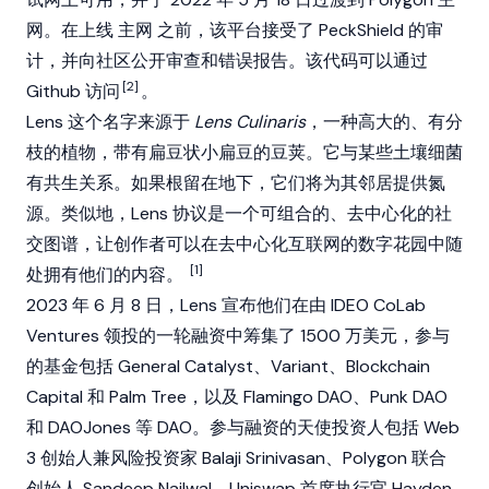
网
。在上线
主网
之前，该平台接受了 PeckShield 的审
计，并向社区公开审查和错误报告。该代码可以通过
[2]
Github 访问
。
Lens 这个名字来源于
Lens Culinaris
，一种高大的、有分
枝的植物，带有扁豆状小扁豆的豆荚。它与某些土壤细菌
有共生关系。如果根留在地下，它们将为其邻居提供氮
源。类似地，Lens 协议是一个可组合的、去中心化的社
交图谱，让创作者可以在去中心化互联网的数字花园中随
[1]
处拥有他们的内容。
2023 年 6 月 8 日，Lens 宣布他们在由 IDEO CoLab
Ventures 领投的一轮融资中筹集了 1500 万美元，参与
的基金包括 General Catalyst、Variant、Blockchain
Capital 和 Palm Tree，以及
Flamingo DAO
、Punk DAO
和 DAOJones 等 DAO。参与融资的天使投资人包括
Web
3
创始人兼风险投资家
Balaji Srinivasan
、
Polygon
联合
创始人
Sandeep Nailwal
、
Uniswap
首席执行官
Hayden