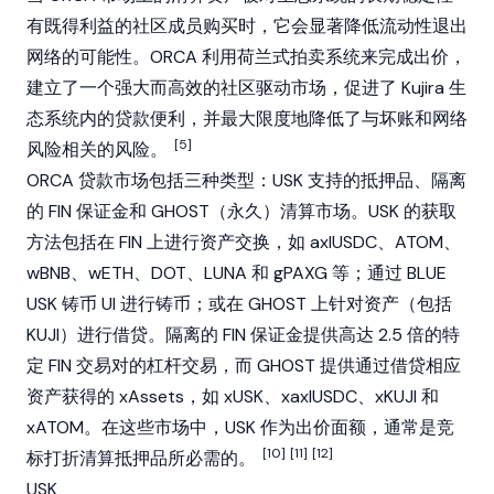
有既得利益的社区成员购买时，它会显著降低流动性退出
网络的可能性。ORCA 利用荷兰式拍卖系统来完成出价，
建立了一个强大而高效的社区驱动市场，促进了 Kujira 生
态系统内的贷款便利，并最大限度地降低了与坏账和网络
[5]
风险相关的风险。
ORCA 贷款市场包括三种类型：USK 支持的抵押品、隔离
的 FIN 保证金和 GHOST（永久）清算市场。USK 的获取
方法包括在 FIN 上进行资产交换，如 axlUSDC、
ATOM
、
wBNB、
wETH
、
DOT
、
LUNA
和 gPAXG 等；通过 BLUE
USK 铸币 UI 进行铸币；或在 GHOST 上针对资产（包括
KUJI）进行借贷。隔离的 FIN 保证金提供高达 2.5 倍的特
定 FIN 交易对的杠杆交易，而 GHOST 提供通过借贷相应
资产获得的 xAssets，如 xUSK、xaxlUSDC、xKUJI 和
xATOM。在这些市场中，USK 作为出价面额，通常是竞
[10]
[11]
[12]
标打折清算抵押品所必需的。
USK