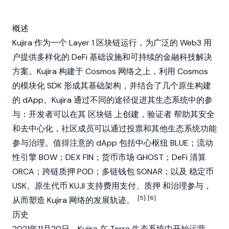
概述
Kujira 作为一个 Layer 1 区块链运行，为广泛的
Web3
用
户提供多样化的
DeFi
基础设施和可持续的金融科技解决
方案。Kujira 构建于
Cosmos
网络之上，利用 Cosmos
的模块化 SDK 形成其基础架构，并结合了几个原生构建
的 dApp。Kujira 通过不同的途径促进其生态系统中的参
与：开发者可以在其
区块链
上创建，
验证者
帮助其安全
和去中心化，社区成员可以通过投票和其他生态系统功能
参与治理。值得注意的 dApp 包括中心枢纽 BLUE；流动
性引擎 BOW；DEX FIN；货币市场 GHOST；DeFi 清算
ORCA；跨链质押 POD；多链钱包 SONAR；以及
稳定币
USK。原生代币 KUJI 支持费用支付、
质押
和治理参与，
[5]
[6]
从而塑造 Kujira 网络的发展轨迹。
历史
2021年11月20日，Kujira 在
Terra
生态系统中开始运营。