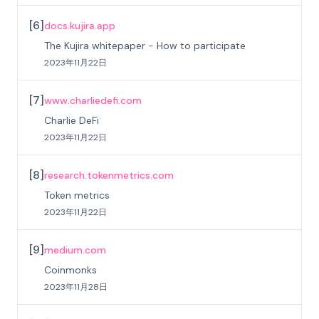
[
6
]
docs.kujira.app
The Kujira whitepaper - How to participate
2023年11月22日
[
7
]
www.charliedefi.com
Charlie DeFi
2023年11月22日
[
8
]
research.tokenmetrics.com
Token metrics
2023年11月22日
[
9
]
medium.com
Coinmonks
2023年11月28日