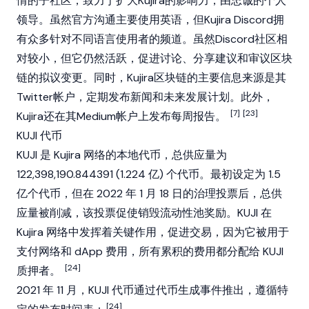
情的子社区，致力于扩大Kujira的影响力，由忠诚的个人
领导。虽然官方沟通主要使用英语，但Kujira Discord拥
有众多针对不同语言使用者的频道。虽然Discord社区相
对较小，但它仍然活跃，促进讨论、分享建议和审议区块
链的拟议变更。同时，Kujira区块链的主要信息来源是其
Twitter帐户，定期发布新闻和未来发展计划。此外，
[7]
[23]
Kujira还在其Medium帐户上发布每周报告。
KUJI 代币
KUJI 是 Kujira 网络的本地代币，总供应量为
122,398,190.844391 (1.224 亿) 个代币。最初设定为 1.5
亿个代币，但在 2022 年 1 月 18 日的治理投票后，总供
应量被削减，该投票促使销毁
流动性池
奖励。KUJI 在
Kujira 网络中发挥着关键作用，促进交易，因为它被用于
支付网络和 dApp 费用，所有累积的费用都分配给 KUJI
[24]
质押者。
2021 年 11 月，KUJI 代币通过代币生成事件推出，遵循特
[24]