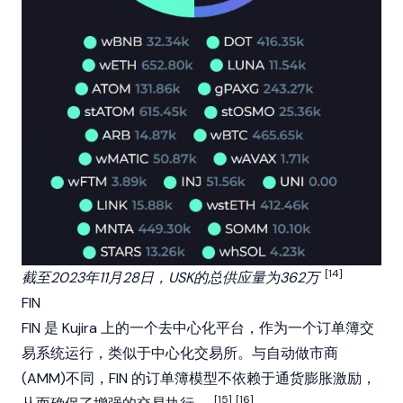
[14]
截至2023年11月28日，USK的总供应量为362万
FIN
FIN 是 Kujira 上的一个去中心化平台，作为一个订单簿交
易系统运行，类似于
中心化交易所
。与
自动做市商
(AMM)
不同，FIN 的订单簿模型不依赖于通货膨胀激励，
[15]
[16]