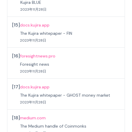
Kujira BLUE
2023年11月28日
[
15
]
docs.kujira.app
The Kujira whitepaper - FIN
2023年11月28日
[
16
]
foresightnews.pro
Foresight news
2023年11月28日
[
17
]
docs.kujira.app
The Kujira whitepaper - GHOST money market
2023年11月28日
[
18
]
medium.com
The Medium handle of Coinmonks