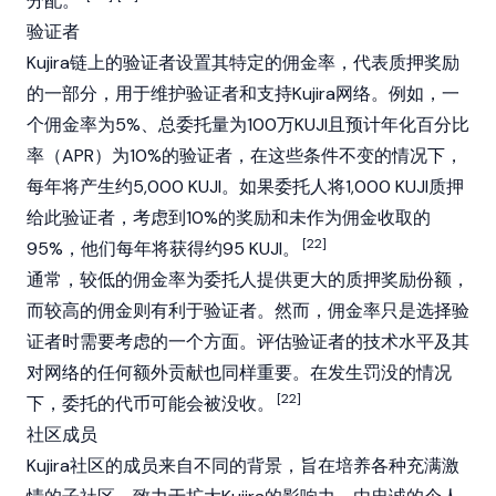
分配。
验证者
Kujira链上的验证者设置其特定的佣金率，代表
质押
奖励
的一部分，用于维护验证者和支持Kujira网络。例如，一
个佣金率为5%、总委托量为100万KUJI且预计
年化百分比
率（APR）
为10%的验证者，在这些条件不变的情况下，
每年将产生约5,000 KUJI。如果委托人将1,000 KUJI质押
给此
验证者
，考虑到10%的奖励和未作为佣金收取的
[22]
95%，他们每年将获得约95 KUJI。
通常，较低的佣金率为委托人提供更大的质押奖励份额，
而较高的佣金则有利于验证者。然而，佣金率只是选择验
证者时需要考虑的一个方面。评估验证者的技术水平及其
对网络的任何额外贡献也同样重要。在发生罚没的情况
[22]
下，委托的代币可能会被没收。
社区成员
Kujira社区的成员来自不同的背景，旨在培养各种充满激