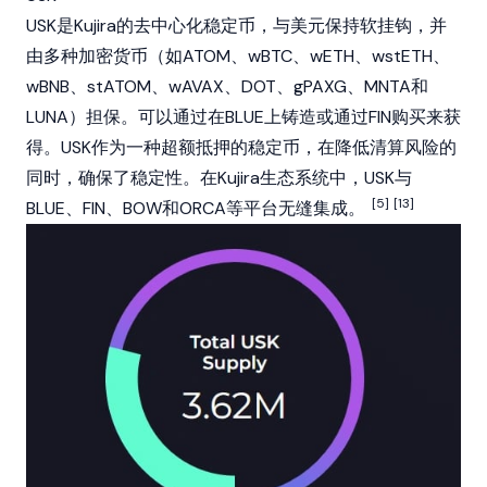
USK是Kujira的去中心化
稳定币
，与美元保持软挂钩，并
由多种加密货币（如
ATOM
、
wBTC
、wETH、wstETH、
wBNB、stATOM、wAVAX、
DOT
、gPAXG、MNTA和
LUNA
）担保。可以通过在BLUE上
铸造
或通过FIN购买来获
得。USK作为一种超额抵押的稳定币，在降低清算风险的
同时，确保了稳定性。在Kujira生态系统中，USK与
[5]
[13]
BLUE、FIN、BOW和ORCA等平台无缝集成。