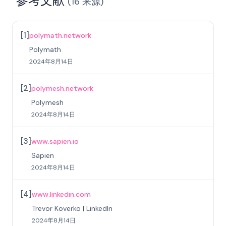
参考文献
(
16
来源
)
[
1
]
polymath.network
Polymath
2024年8月14日
[
2
]
polymesh.network
Polymesh
2024年8月14日
[
3
]
www.sapien.io
Sapien
2024年8月14日
[
4
]
www.linkedin.com
Trevor Koverko | LinkedIn
2024年8月14日