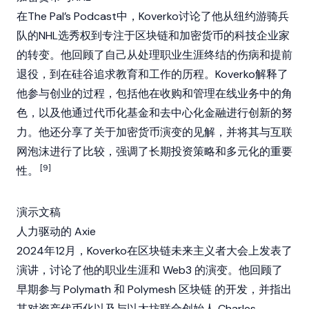
在The Pal’s Podcast中，Koverko讨论了他从纽约游骑兵
队的NHL选秀权到专注于
区块链
和
加密货币
的科技企业家
的转变。他回顾了自己从处理职业生涯终结的伤病和提前
退役，到在硅谷追求教育和工作的历程。Koverko解释了
他参与创业的过程，包括他在收购和管理在线业务中的角
色，以及他通过代币化基金和
去中心化金融
进行创新的努
力。他还分享了关于
加密货币
演变的见解，并将其与互联
网泡沫进行了比较，强调了长期投资策略和多元化的重要
[9]
性。
演示文稿
人力驱动的 Axie
2024年12月，Koverko在区块链未来主义者大会上发表了
演讲，讨论了他的职业生涯和
Web3
的演变。他回顾了
早期参与
Polymath
和
Polymesh
区块链
的开发，并指出
其对资产代币化以及与以太坊联合创始人 Charles