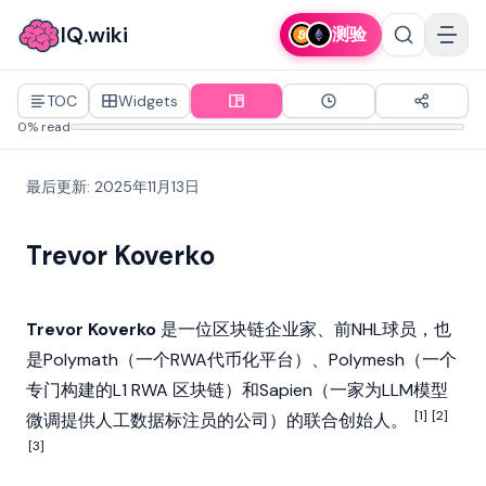
IQ.wiki
测验
TOC
Widgets
0% read
最后更新
:
2025年11月13日
Trevor Koverko
Trevor Koverko
是一位
区块链
企业家、前NHL球员，也
是
Polymath
（一个
RWA
代币化平台）、
Polymesh
（一个
专门构建的L1
RWA
区块链
）和
Sapien
（一家为LLM模型
[1]
[2]
微调提供人工数据标注员的公司）的联合创始人。
[3]