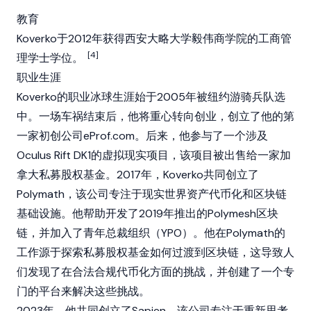
教育
Koverko于2012年获得西安大略大学毅伟商学院的工商管
[4]
理学士学位。
职业生涯
Koverko的职业冰球生涯始于2005年被纽约游骑兵队选
中。一场车祸结束后，他将重心转向创业，创立了他的第
一家初创公司eProf.com。后来，他参与了一个涉及
Oculus Rift DK1的虚拟现实项目，该项目被出售给一家加
拿大私募股权基金。2017年，Koverko共同创立了
Polymath
，该公司专注于
现实世界资产
代币化和
区块链
基础设施。他帮助开发了2019年推出的
Polymesh
区块
链
，并加入了青年总裁组织（YPO）。他在
Polymath
的
工作源于探索私募股权基金如何过渡到区块链，这导致人
们发现了在合法合规代币化方面的挑战，并创建了一个专
门的平台来解决这些挑战。
2023年，他共同创立了
Sapien
，该公司专注于重新思考