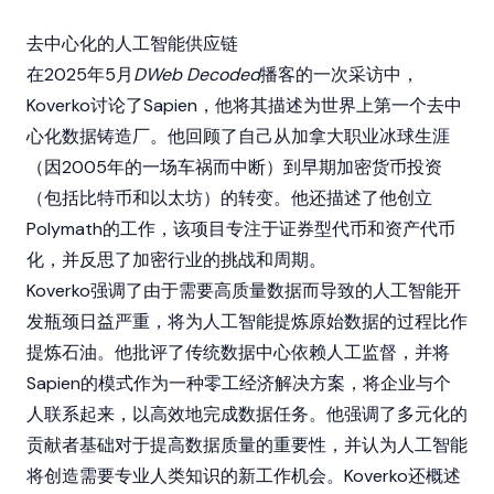
去中心化的人工智能供应链
在2025年5月
DWeb Decoded
播客的一次采访中，
Koverko讨论了
Sapien
，他将其描述为世界上第一个去中
心化数据铸造厂。他回顾了自己从加拿大职业冰球生涯
（因2005年的一场车祸而中断）到早期
加密货币
投资
（包括
比特币
和
以太坊
）的转变。他还描述了他创立
Polymath
的工作，该项目专注于证券型代币和资产代币
化，并反思了
加密
行业的挑战和周期。
Koverko强调了由于需要高质量数据而导致的人工智能开
发瓶颈日益严重，将为人工智能提炼原始数据的过程比作
提炼石油。他批评了传统数据中心依赖人工监督，并将
Sapien
的模式作为一种零工经济解决方案，将企业与个
人联系起来，以高效地完成数据任务。他强调了多元化的
贡献者基础对于提高数据质量的重要性，并认为人工智能
将创造需要专业人类知识的新工作机会。Koverko还概述