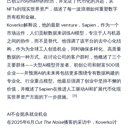
己创立
Polymath
的经历，并见证了代币化的兴起，从
NFTs
到
现实世界资产
，描述了每一波浪潮如何重塑数字
所有权和金融。
Koverko解释说，他的最新 venture，
Sapien
，作为一个
市场运作，人们贡献数据来训练AI模型，专注于人与机器
之间的协作，而不是替代。他强调了该平台的去中心化结
构，作为为全球工人创造机会，同时确保多样化、高质量
数据的一种方式。在讨论公司的客户群时，他概述了三个
主要群体——大型AI模型开发者、初创公司和财富500强
企业——并预测AI的未来将包括更多围绕专有数据构建的
专业化、行业重点模型。他最后强调了创业中坚持不懈的
价值，并概述了Sapien在推进人工驱动AI和扩展代币化
现
[11]
实世界资产
方面的下一步措施。
AI不会扼杀就业机会
在2025年6月
Cut The Noise
播客的采访中，Koverko讨