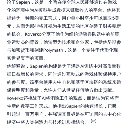
论了
Sapien
，这是一个旨在使全球人民能够通过在游戏
化的环境中为AI模型生成数据来赚取收入的平台。他将其
描述为一种新的零工形式，用户每小时至少可以赚取5美
元，从而为那些将其视为生活工资的地区创造了财务稳定
的机会。Koverko分享了他作为纽约游骑兵队选中的前职
业运动员的背景，他转型为技术和企业家，包括他早期参
与
加密货币
和创建
Polymath
，这是一个专注于代币化
现
实世界资产
的项目。
他解释说，
Sapien
的构建是为了满足AI训练中对高质量数
据日益增长的需求，同时通过互动式的游戏体验保持用户
的参与度。该平台使用去中心化和基于
区块链
的系统来确
保透明度和质量，允许人们从世界任何地方做出贡献。
Koverko还挑战了AI将消除工作的观点，而是认为它将产
生新的数字工作形式。他指出
Sapien
的快速增长，已吸
引超过一百万用户，并强调其目标是在可访问的去中心化
[12]
经济中将人类创造力与技术进步相结合。