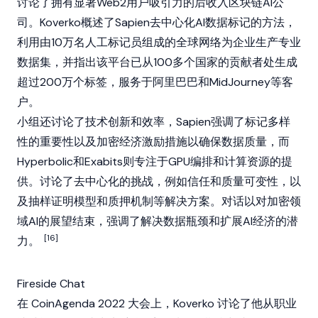
讨论了拥有显著Web2用户吸引力的后收入区块链AI公
司。Koverko概述了
Sapien
去中心化AI数据标记的方法，
利用由10万名人工标记员组成的全球网络为企业生产专业
数据集，并指出该平台已从100多个国家的贡献者处生成
超过200万个标签，服务于阿里巴巴和MidJourney等客
户。
小组还讨论了技术创新和效率，
Sapien
强调了标记多样
性的重要性以及
加密
经济激励措施以确保数据质量，而
Hyperbolic和Exabits则专注于GPU编排和计算资源的提
供。讨论了去中心化的挑战，例如信任和质量可变性，以
及抽样证明模型和
质押
机制等解决方案。对话以对
加密
领
域AI的展望结束，强调了解决数据瓶颈和扩展AI经济的潜
[16]
力。
Fireside Chat
在 CoinAgenda 2022 大会上，Koverko 讨论了他从职业