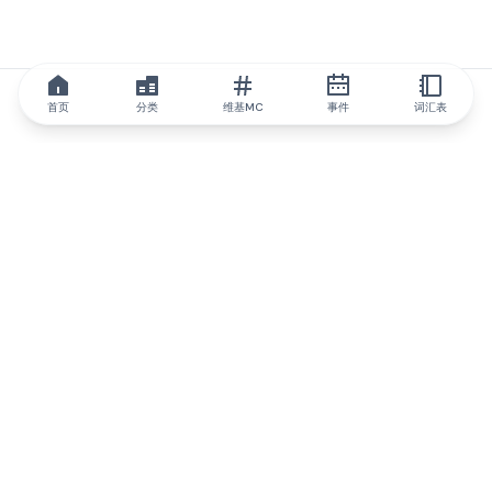
首页
分类
维基MC
事件
词汇表
IQ.wiki
IQ.wiki - 区块链知识与教育领域的全球领先权威。Brainfund 集团
的一部分。
@iqwiki
@IQofficial
@IQ.wiki
与IQ.wiki合作
我们的业务发展团队已准备好讨论合作和整合机会以及战略合作伙
伴关系咨询。
通过电子邮件联系
通过 Telegram 留言