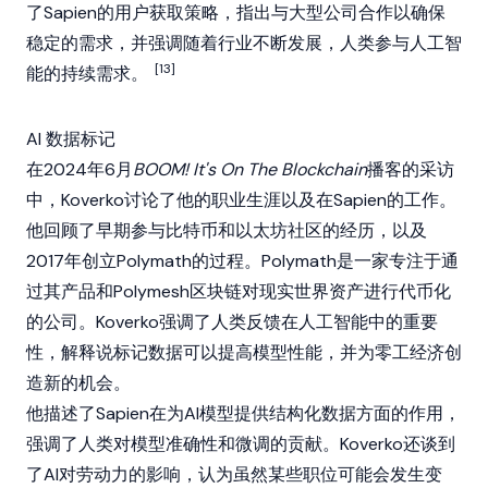
了
Sapien
的用户获取策略，指出与大型公司合作以确保
稳定的需求，并强调随着行业不断发展，人类参与人工智
[13]
能的持续需求。
AI 数据标记
在2024年6月
BOOM! It's On The Blockchain
播客的采访
中，Koverko讨论了他的职业生涯以及在
Sapien
的工作。
他回顾了早期参与
比特币
和
以太坊
社区的经历，以及
2017年创立
Polymath
的过程。Polymath是一家专注于通
过其产品和
Polymesh
区块链
对
现实世界资产
进行代币化
的公司。Koverko强调了人类反馈在人工智能中的重要
性，解释说标记数据可以提高模型性能，并为零工经济创
造新的机会。
他描述了
Sapien
在为AI模型提供结构化数据方面的作用，
强调了人类对模型准确性和微调的贡献。Koverko还谈到
了AI对劳动力的影响，认为虽然某些职位可能会发生变