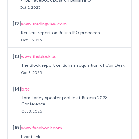
NYSE Facebook post on Bullish IPO
Oct 3, 2025
[
12
]
www.tradingview.com
Reuters report on Bullish IPO proceeds
Oct 3, 2025
[
13
]
www.theblock.co
The Block report on Bullish acquisition of CoinDesk
Oct 3, 2025
[
14
]
b.tc
Tom Farley speaker profile at Bitcoin 2023
Conference
Oct 3, 2025
[
15
]
www.facebook.com
Event link