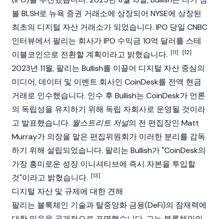
볼 BLSH로 뉴욕 증권 거래소에 상장되어 NYSE에 상장된
최초의 디지털 자산 거래소가 되었습니다. IPO 당일 CNBC
인터뷰에서 팔리는 회사가 IPO 수익금 10억 달러를
스테
[11]
[12]
이블코인
으로 전환할 계획이라고 밝혔습니다.
2023년 11월, 팔리는
Bullish
를 이끌어 디지털 자산 중심의
미디어, 데이터 및 이벤트 회사인
CoinDesk
를 전액 현금
거래로 인수했습니다. 인수 후 Bullish는 CoinDesk가 언론
의 독립성을 유지하기 위해 독립 자회사로 운영될 것이라
고 발표했습니다.
월스트리트 저널
의 전 편집장인 Matt
Murray가 의장을 맡은 편집위원회가 이러한 분리를 감독
하기 위해 설립되었습니다. 팔리는 Bullish가 "CoinDesk의
가장 흥미로운 성장 이니셔티브에 즉시 자본을 투입할
[13]
것"이라고 밝혔습니다.
디지털 자산 및 규제에 대한 견해
팔리는
블록체인
기술과
탈중앙화 금융
(DeFi)의 잠재력에
대한 믿음을 공개적으로 표명했습니다. 그는 블록체인의