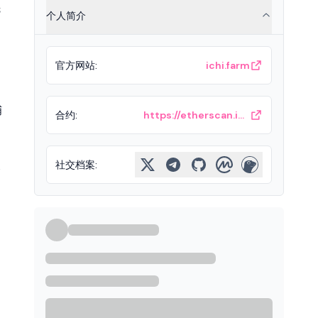
先
个人简介
官方网站
:
ichi.farm
捕
合约
:
https://etherscan.io/token/0x111111517e4929d3dcbdfa7cce55d30d4b6bc4d6
社交档案
:
个