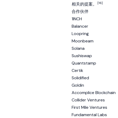
[16]
相关的提案。
合作伙伴
1INCH
Balancer
Loopring
Moonbeam
Solana
Sushiswap
Quantstamp
Certik
Solidified
Goldin
Accomplice Blockchain
Collider Ventures
First Mile Ventures
Fundamental Labs