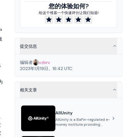
您的体验如何?
给这个维基一个快速评分让我们知道!
户
收
提交信息
编辑者
vzbrv
代
2023年1月19日。16:42 UTC
为
。
相关文章
AllUnity
取
AllUnity is a BaFin-regulated e-
交
money institute providing
institutional-grade
它
infrastructure for digital Euro