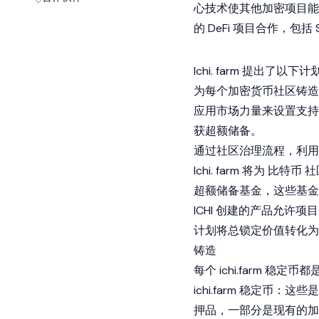
心技术使其他加密项目能够
的 DeFi 项目合作，包括 Sh
Ichi. farm 提出了以下计
为每个
加密货币
社区铸造
应用市场力量来设置支持稳
获超额储备。
通过社区治理流程，利用
Ichi. farm 将为
比特币
社
超额储备基金，这些基金
ICHI 创建的产品允
计划将总锁定价值转化为
铸造
每个 ichi.farm
稳定币
都
ichi.farm 稳定币
押品，一部分是现有的
加