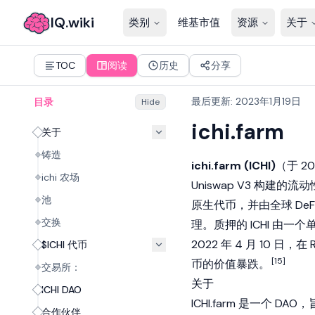
IQ.wiki
类别
维基市值
资源
关于
TOC
阅读
历史
分享
最后更新
:
2023年1月19日
目录
Hide
ichi.farm
关于
铸造
ichi.farm (ICHI)
（于 2
ichi 农场
Uniswap V3 构
池
原生代币，并由全球 DeFi
交换
理。质押的 ICHI 由一个
2022 年 4 月 10 日，
$ICHI 代币
[15]
币的价值暴跌。
交易所：
关于
ICHI DAO
ICHI.farm 是一个 
合作伙伴