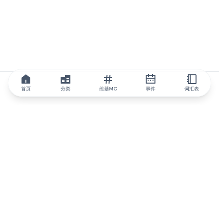
首页
分类
维基MC
事件
词汇表
IQ.wiki
IQ.wiki - 区块链知识与教育领域的全球领先权威。Brainfund 集团
的一部分。
@iqwiki
@IQofficial
@IQ.wiki
与IQ.wiki合作
我们的业务发展团队已准备好讨论合作和整合机会以及战略合作伙
伴关系咨询。