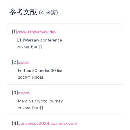
参考文献
(
4
来源
)
[
1
]
www.ethwarsaw.dev
ETHWarsaw conference
2025年1月30日
[
2
]
x.com
Forbes 30 under 30 list
2025年1月30日
[
3
]
x.com
Marcin's crypto journey
2025年1月30日
[
4
]
consensus2024.coindesk.com