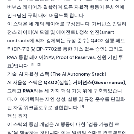
버넌스 레이어와 결합하여 모든 자율적 행동이 온체인에
인코딩된 규칙 내에 머물도록 합니다.
이 스택은 네 개의 레이어로 구성됩니다: 거버넌스 인텔리
전스 레이어(AI 모델 및 에이전트), 정책 엔진(
smart
contracts
에 의해 강제되는 규정 준수), Q402 실행 패브
릭(EIP-712 및 EIP-7702를 통한 가스 없는 승인), 그리고
RWA 통합 레이어(NAV,
Proof of Reserves
, 신원 기반 투
[1]
[2]
표)입니다.
기술: AI 자율성 스택 (The AI Autonomy Stack)
AI 자율성 스택은
Q402
(실행),
거버넌스(Governance)
,
그리고
RWA
라는 세 가지 핵심 기둥 위에 구축되었습니
다. 이 아키텍처는 제안 생성, 실행 및 규정 준수를 단일화
[1]
된 자동 워크플로우로 결합합니다.
핵심 원칙
이 스택의 중심 개념은 AI 행동에 대한 "검증 가능한 로
직"을 제공하는 것입니다. 이는 일련의 스마트 컨트랙트에