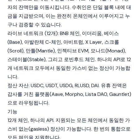
자의 잔액만을 이동시킵니다. 수취인은 단일 블록 내에 대
금을 지급받으며, 이는 완전히 온체인에서 이루어지고 누
구나 검증할 수 있습니다.
라이브 네트워크 (12개):
BNB 체인
,
이더리움
,
베이스
(Base)
, 아발란체 C-체인,
아비트럼
, X Layer,
스크롤
(Scroll)
,
만틀(Mantle)
, 인젝티브 EVM,
모나드(Monad)
,
스테이블(Stable)
, 그리고
로빈후드 체인
. 하나의 API로 12
개 네트워크 모두에서 동일한 가스비 없는 정산이 가능합
니다.
정산 자산:
USDC
,
USDT
,
USDG
,
RLUSD
,
DAI
. 유휴 잔액은
감사를 거친 플랫폼(Aave, Morpho, Lista DAO, Gauntlet)
으로 라우팅됩니다.
기능
12개 체인, 하나의 API. 지원되는 모든 체인에서 동일한 가
스비 없는(gasless) 정산이 가능합니다. 한 번의 통합으로
모든 체인을 지원합니다.