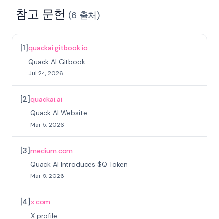
참고 문헌
(
6
출처
)
[
1
]
quackai.gitbook.io
Quack AI Gitbook
Jul 24, 2026
[
2
]
quackai.ai
Quack AI Website
Mar 5, 2026
[
3
]
medium.com
Quack AI Introduces $Q Token
Mar 5, 2026
[
4
]
x.com
X profile