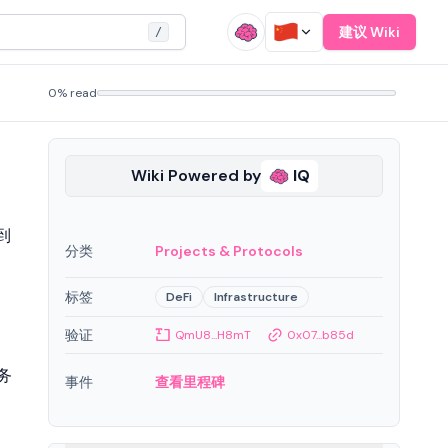
建议 Wiki
/
0% read
Wiki Powered by
IQ
到
分类
Projects & Protocols
标签
DeFi
Infrastructure
验证
QmU8...H8mT
0x07...b85d
押
务
事件
查看里程碑