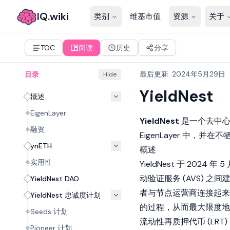
IQ.wiki
类别
维基市值
资源
关于
TOC
阅读
历史
分享
最后更新
:
2024年5月29日
目录
Hide
YieldNest
概述
EigenLayer
YieldNest
是一个去中心
融资
EigenLayer
中，并在不
ynETH
概述
实用性
YieldNest 于 2024 年 5
动验证服务 (AVS) 
YieldNest DAO
者与节点运营商连接起
YieldNest 忠诚度计划
的过程，从而最大限度地
Seeds 计划
流动性再质押代币 (LR
Pioneer 计划