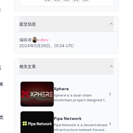
生
提交信息
编辑者
vzbrv
2024年5月29日。01:34 UTC
相关文章
流
来
Xphere
Xphere is a dual-chain
blockchain project designed to
optimize scalability, security,
and decentralization through
an innovative Main Chain and
同类
Pipe Network
Proof Chain architecture.
Launched in 2024, it supports
Pipe Network is a decentralized
smart contracts and industry
infrastructure network focused