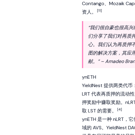
Contango、Mozaik Cap
[11]
资人。
“我们很自豪也很高
们分享了我们对再质押
心。我们认为再质押不
图的解决方案，其应
献。” – Amadeo B
ynETH
YieldNest 提供两类
LRT 代表再质押的流动性质
押奖励中赚取奖励。nLRT 
[4]
取 LST 的需要。
ynETH 是一种 nL
域的 AVS。YieldNes