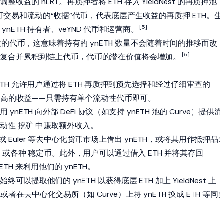
益的 nLRT。再质押者将 ETH 存入 YieldNest 的再质押池
作为可交易和流动的“收据”代币，代表底层产生收益的再质押 ETH。
[5]
nETH 持有者、veYND 代币和运营商。
基数的代币，这意味着持有的 ynETH 数量不会随着时间的推移而改
[5]
复合并累积到链上代币，代币的潜在价值将会增加。
ETH 允许用户通过将 ETH 再质押到预先选择和经过仔细审查的
取更高的收益——只需持有单个流动性代币即可。
 ynETH 向外部
DeFi
协议（如支持 ynETH 池的
Curve
）提供
流动性
挖矿
中赚取额外收入。
或 Euler 等去中心化货币市场上借出 ynETH，或将其用作抵押品
H 或各种
稳定币
。此外，用户可以通过借入 ETH 并将其存回
ynETH 来利用他们的 ynETH。
以提取他们的 ynETH 以获得底层 ETH 加上 YieldNest 上
入，或者在去中心化交易所（如
Curve
）上将 ynETH 换成 ETH 等