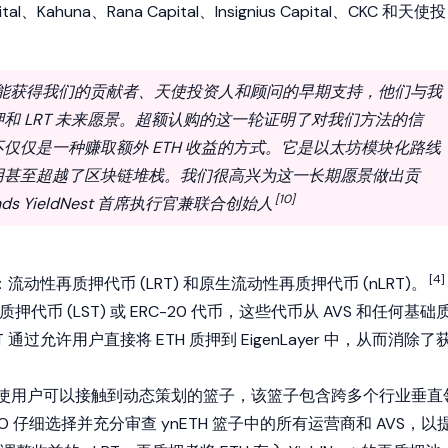
ital、Kahuna、Rana Capital、Insignius Capital、CKC 和天使投
兴能获得我们的贡献者、天使投资人和顾问的早期支持，他们与我
和 LRT 未来愿景。超额认购的这一轮证明了对我们方法的信
仅仅是一种赚取额外 ETH 收益的方式。它是以太坊模块化路线
用甚至超越了区块链堆栈。我们很高兴为这一长期愿景做出贡
[10]
rands YieldNest 首席执行官兼联合创始人
[4]
代币：流动性再质押代币 (LRT) 和原生流动性再质押代币 (nLRT)。
押代币 (LST) 或
ERC-20
代币，这些代币从 AVS 和任何基础
通过允许用户直接将 ETH 质押到 EigenLayer 中，从而消除了
RT，它使用户可以接触到动态策划的篮子，该篮子包含跨多个行业垂直
t DAO 仔细选择并充分审查 ynETH 篮子中的所有运营商和 AVS，以