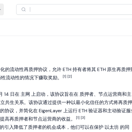
化的流动性再质押协议，允许
ETH
持有者将其 ETH 原生再质押
[1]
[2]
牺牲流动性的情况下赚取奖励。
 月 14 日在
主网
上启动，该协议旨在在
质押者
、节点运营商和主
之间建立共生关系。该协议通过提供一种以最小化信任的方式将再质
来的协议，并简化在
EigenLayer
上运行 ETH 验证器和主动验证服
[1]
[3]
提高再质押者和节点运营商的收益。
T) 的引入降低了质押者的机会成本，他们可以在保护
以太坊
的同