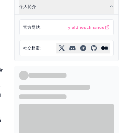
个人简介
、
官方网站
:
yieldnest.finance
。
社交档案
:
合
、
r
的
括