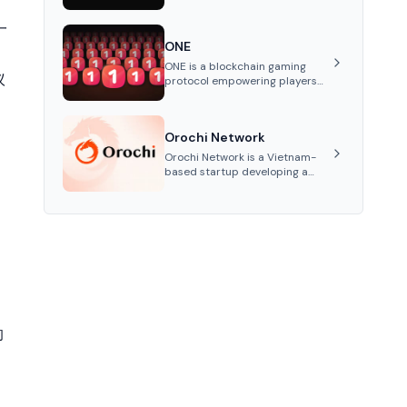
applications.
on content delivery and
distributed data storage.
一
Utilizing independently
ONE
operated nodes, it offers
reduced latency, improved
ONE is a blockchain gaming
议
throughput, and lower network
protocol empowering players
congestion for various
to own and trade in-game
applications.
assets as tokens on-chain. It
integrates game economies
Orochi Network
with blockchain, overcoming
traditional limitations like
Orochi Network is a Vietnam-
centralized control and
based startup developing a
restricted trading.
Verifiable Data Infrastructure
using Zero-Knowledge Proofs,
Multi-Party Computation, and
Fully Homomorphic Encryption
for data integrity and privacy
across Web3 applications.
的