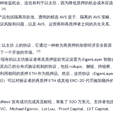
种收益机会。这也有利于以太坊，因为降低质押的机会成本应该
[4]
。
性和产品包括隔离存款池、透明的精选 AVS 篮子、隔离的 AVS 策略
议风险和问题，以及 AVS、运营商和再质押者之间的共生关系
在
以太坊
上的协议，它通过一种称为再质押的加密经济安全新原
[7]
了一个开放的市场。
 允许现有的以太坊验证者将其质押提款凭证设置为 EigenLayer
智能
自己的分布式验证机制的协议，包括 rollups、侧链、跨链桥
相同的质押 ETH 作为抵押品。然后，这些协议（EigenLaye
S)）可以对验证者的再质押 ETH 或其他
ERC-20
代币施加额外
，YieldNest 宣布成功完成其贡献轮，筹集了 520 万美元。支持者包
d VC、
Michael Egorov
、
Loi Luu
、Proof Capital、LVT Capital、