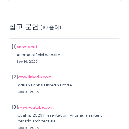
참고 문헌
(
10
출처
)
[
1
]
anoma.net
Anoma official website
Sep 16, 2025
[
2
]
www.linkedin.com
Adrian Brink's LinkedIn Profile
Sep 16, 2025
[
3
]
www.youtube.com
Scaling 2023 Presentation: Anoma: an intent-
centric architecture
Sep 16, 2025