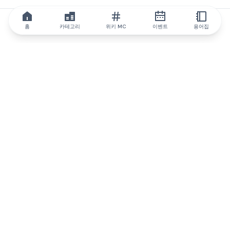
홈
카테고리
위키 MC
이벤트
용어집
IQ.wiki
IQ.wiki - 블록체인 지식과 교육 분야의 세계 최고 권위. Brainfund
그룹의 일원입니다.
@iqwiki
@IQofficial
@IQ.wiki
IQ.wiki와 파트너십을 맺으세요
당사 사업 개발팀은 협업 및 통합 기회는 물론 전략적 파트너십 문
의에 대해 논의할 준비가 되어 있습니다.
이메일로 문의하기
텔레그램으로 메시지 보내기
뉴스레터를 구독하세요
IQ 생태계 보고서는 IQ에 대한 모든 정보를 계속 업데