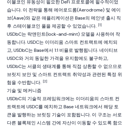
이블코인
유동성이 필요한 DeFi 프로토콜에 필수적이었
습니다. 이 전략을 통해
에어로드롬
(Aerodrome) 및
에이
브
(Aave)와 같은 애플리케이션은 Base의
메인넷
출시 직
[1]
후 스테이블코인 풀을 제공할 수 있었습니다.
USDbC는 락앤민트(lock-and-mint) 모델을 사용하여 작
동합니다.
USDC
는
이더리움
스마트 컨트랙트
에 예치되
고, USDbC는
Base
에서 1:1 비율로 발행됩니다. 네이티브
USDC
와 거의 동일한 가격을 유지함에도 불구하고,
USDbC는
서클
의 생태계를 통해 직접 상환할 수 없으므로
브릿지 보안 및 스마트 컨트랙트 취약성과 관련된 특정 위
[2]
험을 수반합니다.
기술 및 메커니즘
USDbC의 기술적 프레임워크에는
이더리움
의 스마트 컨
트랙트에
USDC
를 예치하고
Base
네트워크에서 해당 토
큰을 발행하는 브릿징 기술이 포함됩니다. 이 구조는 서로
다른
블록체인
시스템 간에 자산이 이동할 수 있도록 함으