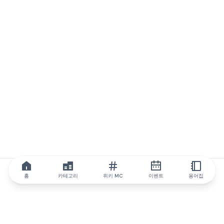
홈
카테고리
위키 MC
이벤트
용어집
IQ.wiki
IQ.wiki - 블록체인 지식과 교육 분야의 세계 최고 권위. Brainfund