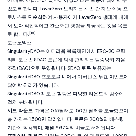
산 대출, 차입, 거래 및 스테이킹과 같은 활동에 참여할 수
있도록 합니다.
LayerZero
브리지는 체인 간 자산 이동 프
로세스를 단순화하여 사용자에게
LayerZero
생태계 내에
서 보다 직접적이고 간소화된 경험을 제공하는 것을 목표
[15]
로 합니다.
토큰노믹스
SingularityDAO
는
이더리움
블록체인에서
ERC-20
유틸
리티 토큰
인 SDAO 토큰에 의해 관리되는
탈중앙화 자율
조직(DAO)
으로 운영됩니다. SDAO 토큰 보유자는
SingularityDAO
프로토콜 내에서 거버넌스 투표 이벤트에
참여할 권리가 있습니다.
SingularityDAO
의 토큰 할당은 다양한 라운드와 범주에
걸쳐 분배됩니다.
시드 라운드
: 가격은 0.15달러로, 50만 달러를 모금했으며
총 가치는 1,500만 달러입니다. 토큰은 20.0%의 베스팅
기간이 적용되며, 매월 6.67%의 비율로 해제됩니다.