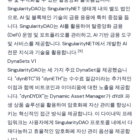
SingularityDAO
는
SingularityNET
생태계 내의 별도 법인
으로, AI 및
블록체인
기술의 금융 응용에 특히 중점을 둡
니다.
SingularityDAO
는 AI를 활용하여
탈중앙화 금융
(DeFi)
운영 및 포트폴리오를 관리하고, AI 기반 금융 도구
및 서비스를 제공합니다.
SingularityNET
에서 개발한 AI
[9]
전문 지식과 기술을 활용합니다.
DynaSets V1
SingularityDAO
는 세 가지 주요 DynaSet을 제공했습니
다. "dyn
BTC
"와 "dyn
ETH
"는 수수료 절감이라는 추가적인
이점과 함께
비트코인
과
이더리움
에 대한 노출을 제공합
니다. "dyn
DYDX
"는 Dynamic Asset Manager가
dYdX
파
생 상품 솔루션을 활용하여
암호화폐
자산 관리를 향상시
키는 혁신적인 접근 방식을 제공합니다. 이 다이내믹 프레
임워크는 사용자에게
SingularityDAO
프로토콜 내에서 다
재다능하고 효율적인
암호화폐
자산 관리 옵션을 제공합
니다.