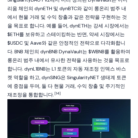
리움
체인의 dyn
ETH
및 dyn
BTC
와 같이 롱온리 범주 내
에서 현물 거래 및 수익 창출과 같은 전략을 구현하는 것
을 목표로 합니다. 예를 들어, dyn
ETH
는
강세
시장에서는
$ETH
를 보유하고 스테이킹하는 반면,
약세
시장에서는
$USDC
및
Aave
와 같은 안정적인 전략으로 다각화합니
다.
BNB 체인
의 dyn
BNB
DynaVault는 $WBNB를 활용하여
롱온리 범주 내에서 유사한 전략을 사용하는 것을 목표로
합니다. dynL1BNB는 L1 토큰의 자동 재조정 인덱스 바스
켓 역할을 하고, dynSING은
SingularityNET
생태계 토큰
에 중점을 두며, 둘 다 현물 거래, 수익 창출 및 주기적인
[14]
재조정을 통합합니다.