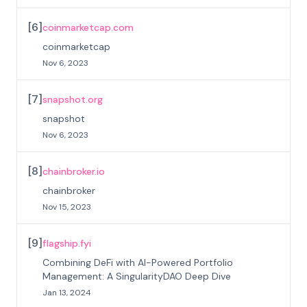
[
6
]
coinmarketcap.com
coinmarketcap
Nov 6, 2023
[
7
]
snapshot.org
snapshot
Nov 6, 2023
[
8
]
chainbroker.io
chainbroker
Nov 15, 2023
[
9
]
flagship.fyi
Combining DeFi with AI-Powered Portfolio
Management: A SingularityDAO Deep Dive
Jan 13, 2024