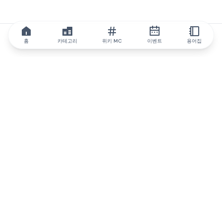
홈
카테고리
위키 MC
이벤트
용어집
IQ.wiki
IQ.wiki - 블록체인 지식과 교육 분야의 세계 최고 권위. Brainfund
그룹의 일원입니다.
@iqwiki
@IQofficial
@IQ.wiki
IQ.wiki와 파트너십을 맺으세요
당사 사업 개발팀은 협업 및 통합 기회는 물론 전략적 파트너십 문
의에 대해 논의할 준비가 되어 있습니다.
이메일로 문의하기
텔레그램으로 메시지 보내기
뉴스레터를 구독하세요