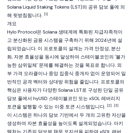
Solana Liquid Staking Tokens (LST)의 공유
담보
풀에 의
[1]
해 뒷받침됩니다.
개요
Hylo Protocol은
Solana
생태계에 특화된 자급자족적이
고 분산화된 금융 시스템을 구축하기 위해 2024년에 설
립되었습니다. 이 프로토콜의 설계는 가격 안정성, 분산
화, 자본 효율성을 동시에 달성하여 스테이블코인의 '불가
능한 삼위일체' 문제를 해결하는 것을 목표로 합니다. 외
부 가격 오라클이나 중앙 집중식 중개자 없이 운영되어 일
반적인 공격 벡터와
상대방
위험을 줄입니다. 프로토콜의
핵심은 사용자가 다양한 Solana LST로 구성된 단일 공유
담보
풀에서
hyUSD
스테이블코인
또는
xSOL
레버리지
[2]
[3]
토큰을 발행할 수 있는 이중 토큰 시스템입니다.
이 시스템은 하나의 담보 기반에서 두 개의 고유한 자산을
생성하여 자본 효율성을 높이도록 설계되었습니다. 아키
텍처는 기존의 담보부 채무 포지션을 피하여
xSOL
레버