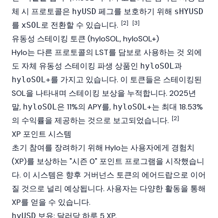
체 시 프로토콜은
페그를 보호하기 위해
hyUSD
sHYUSD
[2]
[3]
를
로 전환할 수 있습니다.
xSOL
유동성 스테이킹 토큰 (hyloSOL, hyloSOL+)
Hylo는 다른 프로토콜의 LST를
담보
로 사용하는 것 외에
도 자체
유동성 스테이킹
파생 상품인
과
hyloSOL
를 가지고 있습니다. 이 토큰들은 스테이킹된
hyloSOL+
SOL을 나타내며
스테이킹
보상을 누적합니다. 2025년
말,
은 11%의 APY를,
는 최대 18.53%
hyloSOL
hyloSOL+
[2]
의 수익률을 제공하는 것으로 보고되었습니다.
XP 포인트 시스템
초기 참여를 장려하기 위해 Hylo는 사용자에게 경험치
(XP)를 보상하는 "시즌 0" 포인트 프로그램을 시작했습니
다. 이 시스템은 향후
거버넌스 토큰
의
에어드랍
으로 이어
질 것으로 널리 예상됩니다. 사용자는 다양한 활동을 통해
XP를 얻을 수 있습니다.
보유: 달러당 하루 5 XP.
hyUSD