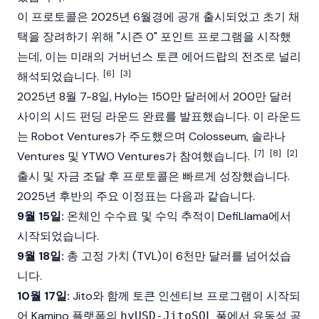
이 프로토콜은 2025년 6월경에 공개 출시되었고 초기 채
택을 장려하기 위해 "시즌 0" 포인트 프로그램을 시작했
는데, 이는 미래의 거버넌스 토큰
에어드랍
의 전조로 널리
[6]
[3]
해석되었습니다.
2025년 8월 7-8일, Hylo는 150만 달러에서 200만 달러
사이의 시드 펀딩 라운드 완료를 발표했습니다. 이 라운드
는
Robot Ventures
가 주도했으며 Colosseum,
솔라나
[7]
[8]
[2]
Ventures 및 YTWO Ventures가 참여했습니다.
출시 및 자금 조달 후 프로토콜은 빠르게 성장했습니다.
2025년 후반의 주요 이정표는 다음과 같습니다.
9월 15일:
온체인 수수료 및 수익 추적이
DefiLlama
에서
시작되었습니다.
9월 18일:
총 고정 가치
(TVL)이 6천만 달러를 넘어섰습
니다.
10월 17일:
Jito
와 함께 토큰 인센티브 프로그램이 시작되
어 Kamino 플랫폼의
풀에서
유동성 공
hyUSD-JitoSOL