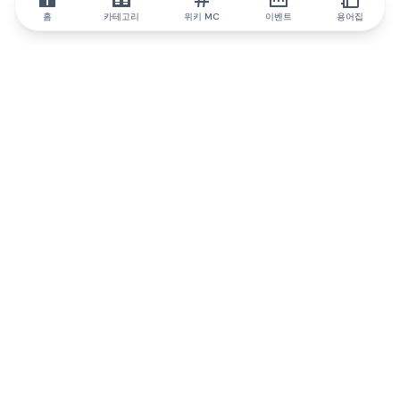
홈
카테고리
위키 MC
이벤트
용어집
IQ.wiki
IQ.wiki - 블록체인 지식과 교육 분야의 세계 최고 권위. Brainfund
그룹의 일원입니다.
@iqwiki
@IQofficial
@IQ.wiki
IQ.wiki와 파트너십을 맺으세요
당사 사업 개발팀은 협업 및 통합 기회는 물론 전략적 파트너십 문
의에 대해 논의할 준비가 되어 있습니다.
이메일로 문의하기
텔레그램으로 메시지 보내기
뉴스레터를 구독하세요
IQ 생태계 보고서는 IQ에 대한 모든 정보를 계속 업데
이트합니다.